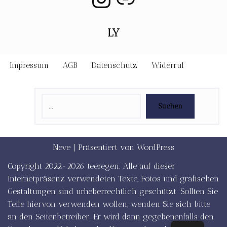
LY
Impressum
AGB
Datenschutz
Widerruf
Suchen
Neve
| Präsentiert von
WordPress
Copyright 2022-2026 teeregen. Alle auf dieser
Internetpräsenz verwendeten Texte, Fotos und grafischen
Gestaltungen sind urheberrechtlich geschützt. Sollten Sie
Teile hiervon verwenden wollen, wenden Sie sich bitte
an den Seitenbetreiber. Er wird dann gegebenenfalls den