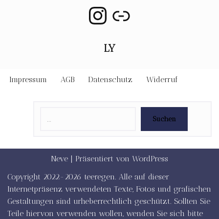
LY
Impressum
AGB
Datenschutz
Widerruf
Suchen
Neve
| Präsentiert von
WordPress
Copyright 2022-2026 teeregen. Alle auf dieser
Internetpräsenz verwendeten Texte, Fotos und grafischen
Gestaltungen sind urheberrechtlich geschützt. Sollten Sie
Teile hiervon verwenden wollen, wenden Sie sich bitte