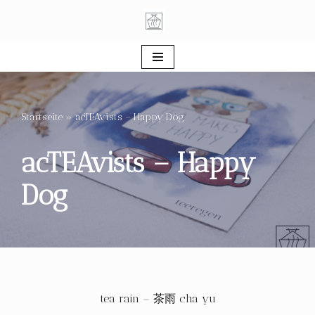
Zum
Inhalt
springen
Startseite
»
acTEAvists – Happy Dog
acTEAvists – Happy
Dog
tea rain – 茶雨 cha yu