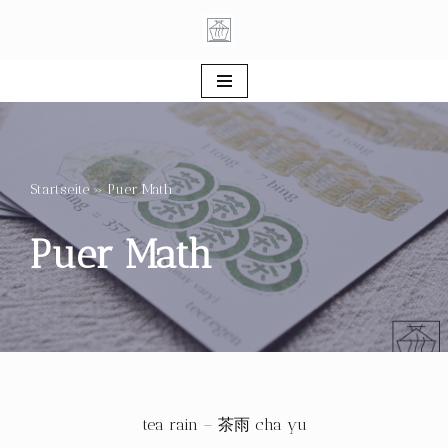
Zum
Inhalt
springen
Startseite
»
Puer Math
Puer Math
tea rain – 茶雨 cha yu