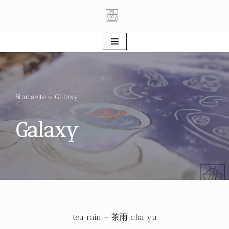
Zum
Inhalt
springen
Startseite
»
Galaxy
Galaxy
tea rain – 茶雨 cha yu