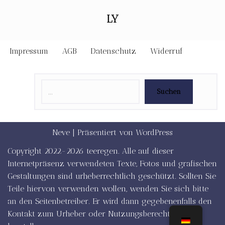
LY
Impressum
AGB
Datenschutz
Widerruf
Suchen
Neve
| Präsentiert von
WordPress
Copyright 2022-2026 teeregen. Alle auf dieser
Internetpräsenz verwendeten Texte, Fotos und grafischen
Gestaltungen sind urheberrechtlich geschützt. Sollten Sie
Teile hiervon verwenden wollen, wenden Sie sich bitte
an den Seitenbetreiber. Er wird dann gegebenenfalls den
Kontakt zum Urheber oder Nutzungsberechtigten