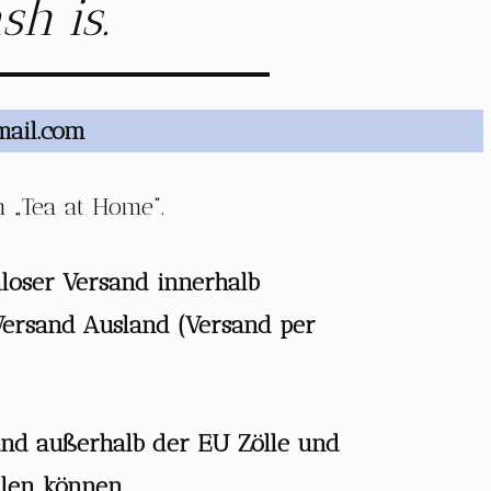
h is.
mail.com
n „Tea at Home“.
nloser Versand innerhalb
ersand Ausland (Versand per
sand außerhalb der EU Zölle und
llen können
.