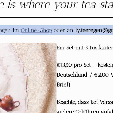
 is where your tea stas
ungen im
Online-Shop
oder an
ly.teeregen@g
Ein Set mit 5 Postkarte
€13,50 pro Set – koste
Deutschland / €2,00 V
Brief)
Beachte, dass bei Ver
andere Gebühren anfa