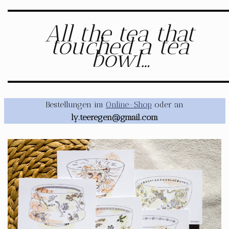
All the tea that
touched a tea
bowl…
Bestellungen im
Online-Shop
oder an
ly.teeregen@gmail.com