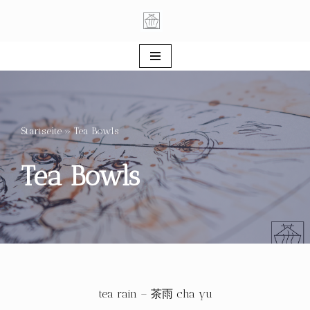
Zum
Inhalt
springen
Startseite
»
Tea Bowls
Tea Bowls
tea rain – 茶雨 cha yu