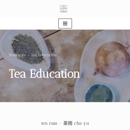
Zum
Inhalt
springen
Startseite
»
Tea Education
Tea Education
tea rain – 茶雨 cha yu