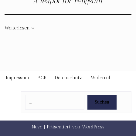
A teapot for Fengshui.
Weiterlesen »
Impressum
AGB
Datenschutz
Widerruf
Suchen
Neve
| Präsentiert von
WordPress