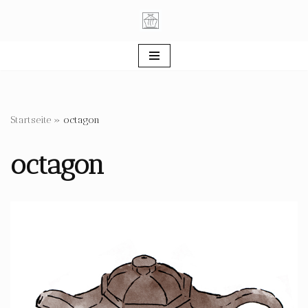
Zum
Inhalt
springen
Startseite
»
octagon
octagon