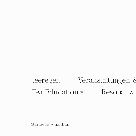
Zum
Inhalt
springen
teeregen
Veranstaltungen 
Tea Education
Resonanz
Startseite
»
hanbian