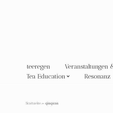
Zum
Inhalt
springen
teeregen
Veranstaltungen 
Tea Education
Resonanz
Startseite
»
qinquan