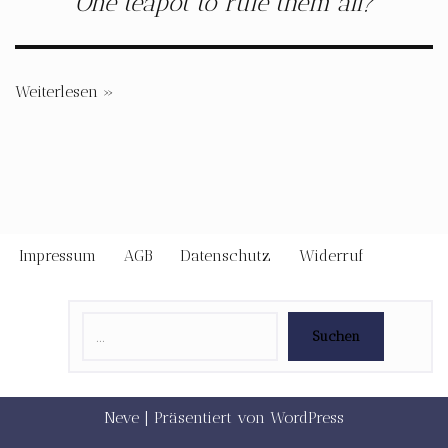
One teapot to rule them all?
Weiterlesen »
Impressum
AGB
Datenschutz
Widerruf
Suchen
Neve
| Präsentiert von
WordPress