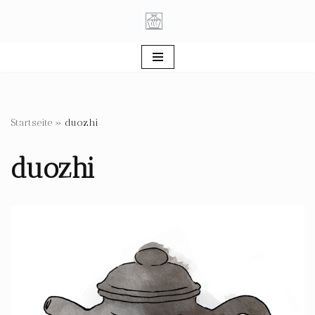
Zum
Inhalt
springen
Startseite
»
duozhi
duozhi