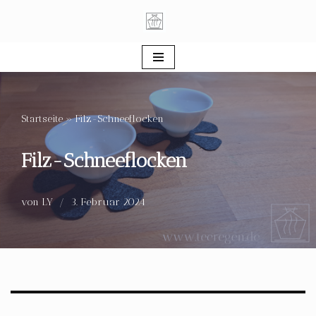
Zum
Inhalt
springen
Startseite
»
Filz-Schneeflocken
Filz-Schneeflocken
von
LY
3. Februar 2024