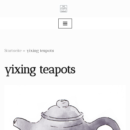
Zum
Inhalt
springen
Startseite
»
yixing teapots
yixing teapots