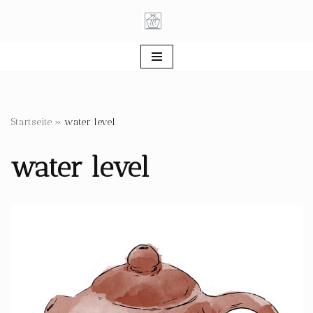
Zum
Inhalt
springen
Startseite
»
water level
water level